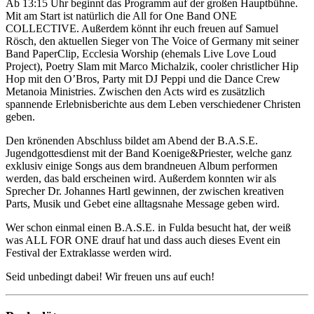
Ab 13:15 Uhr beginnt das Programm auf der großen Hauptbühne.
Mit am Start ist natürlich die All for One Band ONE
COLLECTIVE. Außerdem könnt ihr euch freuen auf Samuel
Rösch, den aktuellen Sieger von The Voice of Germany mit seiner
Band PaperClip, Ecclesia Worship (ehemals Live Love Loud
Project), Poetry Slam mit Marco Michalzik, cooler christlicher Hip
Hop mit den O’Bros, Party mit DJ Peppi und die Dance Crew
Metanoia Ministries. Zwischen den Acts wird es zusätzlich
spannende Erlebnisberichte aus dem Leben verschiedener Christen
geben.
Den krönenden Abschluss bildet am Abend der B.A.S.E.
Jugendgottesdienst mit der Band Koenige&Priester, welche ganz
exklusiv einige Songs aus dem brandneuen Album performen
werden, das bald erscheinen wird. Außerdem konnten wir als
Sprecher Dr. Johannes Hartl gewinnen, der zwischen kreativen
Parts, Musik und Gebet eine alltagsnahe Message geben wird.
Wer schon einmal einen B.A.S.E. in Fulda besucht hat, der weiß
was ALL FOR ONE drauf hat und dass auch dieses Event ein
Festival der Extraklasse werden wird.
Seid unbedingt dabei! Wir freuen uns auf euch!