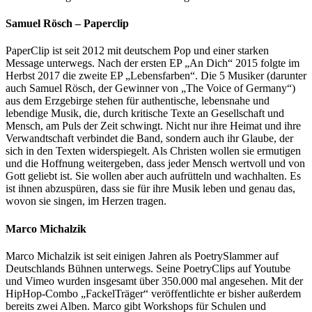
Samuel Rösch – Paperclip
PaperClip ist seit 2012 mit deutschem Pop und einer starken
Message unterwegs. Nach der ersten EP „An Dich“ 2015 folgte im
Herbst 2017 die zweite EP „Lebensfarben“. Die 5 Musiker (darunter
auch Samuel Rösch, der Gewinner von „The Voice of Germany“)
aus dem Erzgebirge stehen für authentische, lebensnahe und
lebendige Musik, die, durch kritische Texte an Gesellschaft und
Mensch, am Puls der Zeit schwingt. Nicht nur ihre Heimat und ihre
Verwandtschaft verbindet die Band, sondern auch ihr Glaube, der
sich in den Texten widerspiegelt. Als Christen wollen sie ermutigen
und die Hoffnung weitergeben, dass jeder Mensch wertvoll und von
Gott geliebt ist. Sie wollen aber auch aufrütteln und wachhalten. Es
ist ihnen abzuspüren, dass sie für ihre Musik leben und genau das,
wovon sie singen, im Herzen tragen.
Marco Michalzik
Marco Michalzik ist seit einigen Jahren als PoetrySlammer auf
Deutschlands Bühnen unterwegs. Seine PoetryClips auf Youtube
und Vimeo wurden insgesamt über 350.000 mal angesehen. Mit der
HipHop-Combo „FackelTräger“ veröffentlichte er bisher außerdem
bereits zwei Alben. Marco gibt Workshops für Schulen und