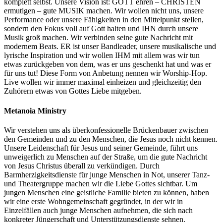
komplett selbst. Unsere Vision ist: GOTT ehren – CHRISTEN
ermutigen – gute MUSIK machen. Wir wollen nicht uns, unsere
Performance oder unsere Fähigkeiten in den Mittelpunkt stellen,
sondern den Fokus voll auf Gott halten und IHN durch unsere
Musik groß machen. Wir verbinden seine gute Nachricht mit
modernem Beats. ER ist unser Bandleader, unsere musikalische und
lyrische Inspiration und wir wollen IHM mit allem was wir tun
etwas zurückgeben von dem, was er uns geschenkt hat und was er
für uns tut! Diese Form von Anbetung nennen wir Worship-Hop.
Live wollen wir immer maximal einheizen und gleichzeitig den
Zuhörern etwas von Gottes Liebe mitgeben.
Metanoia Ministry
Wir verstehen uns als überkonfessionelle Brückenbauer zwischen
den Gemeinden und zu den Menschen, die Jesus noch nicht kennen.
Unsere Leidenschaft für Jesus und seiner Gemeinde, führt uns
unweigerlich zu Menschen auf der Straße, um die gute Nachricht
von Jesus Christus überall zu verkündigen. Durch
Barmherzigkeitsdienste für junge Menschen in Not, unserer Tanz-
und Theatergruppe machen wir die Liebe Gottes sichtbar. Um
jungen Menschen eine geistliche Familie bieten zu können, haben
wir eine erste Wohngemeinschaft gegründet, in der wir in
Einzelfällen auch junge Menschen aufnehmen, die sich nach
konkreter Jüngerschaft und Unterstützungsdienste sehnen.