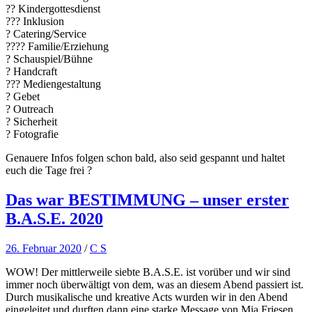
?? Kindergottesdienst
??‍? Inklusion
? Catering/Service
?‍?‍?‍? Familie/Erziehung
? Schauspiel/Bühne
?️ Handcraft
??‍? Mediengestaltung
? Gebet
? Outreach
? Sicherheit
? Fotografie
Genauere Infos folgen schon bald, also seid gespannt und haltet
euch die Tage frei ?
Das war BESTIMMUNG – unser erster
B.A.S.E. 2020
26. Februar 2020
/
C S
WOW! Der mittlerweile siebte B.A.S.E. ist vorüber und wir sind
immer noch überwältigt von dem, was an diesem Abend passiert ist.
Durch musikalische und kreative Acts wurden wir in den Abend
eingeleitet und durften dann eine starke Message von Mia Friesen