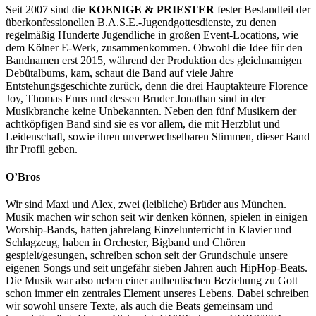
Seit 2007 sind die
KOENIGE & PRIESTER
fester Bestandteil der
überkonfessionellen B.A.S.E.-Jugendgottesdienste, zu denen
regelmäßig Hunderte Jugendliche in großen Event-Locations, wie
dem Kölner E-Werk, zusammenkommen. Obwohl die Idee für den
Bandnamen erst 2015, während der Produktion des gleichnamigen
Debütalbums, kam, schaut die Band auf viele Jahre
Entstehungsgeschichte zurück, denn die drei Hauptakteure Florence
Joy, Thomas Enns und dessen Bruder Jonathan sind in der
Musikbranche keine Unbekannten. Neben den fünf Musikern der
achtköpfigen Band sind sie es vor allem, die mit Herzblut und
Leidenschaft, sowie ihren unverwechselbaren Stimmen, dieser Band
ihr Profil geben.
O’Bros
Wir sind Maxi und Alex, zwei (leibliche) Brüder aus München.
Musik machen wir schon seit wir denken können, spielen in einigen
Worship-Bands, hatten jahrelang Einzelunterricht in Klavier und
Schlagzeug, haben in Orchester, Bigband und Chören
gespielt/gesungen, schreiben schon seit der Grundschule unsere
eigenen Songs und seit ungefähr sieben Jahren auch HipHop-Beats.
Die Musik war also neben einer authentischen Beziehung zu Gott
schon immer ein zentrales Element unseres Lebens. Dabei schreiben
wir sowohl unsere Texte, als auch die Beats gemeinsam und