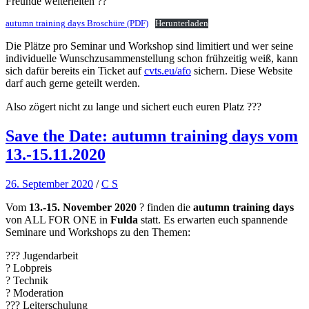
Freunde weiterleiten ??
autumn training days Broschüre (PDF)
Herunterladen
Die Plätze pro Seminar und Workshop sind limitiert und wer seine
individuelle Wunschzusammenstellung schon frühzeitig weiß, kann
sich dafür bereits ein Ticket auf
cvts.eu/afo
sichern. Diese Website
darf auch gerne geteilt werden.
Also zögert nicht zu lange und sichert euch euren Platz ???
Save the Date: autumn training days vom
13.-15.11.2020
26. September 2020
/
C S
Vom
13.-15. November 2020
?️ finden die
autumn training days
von ALL FOR ONE in
Fulda
statt. Es erwarten euch spannende
Seminare und Workshops zu den Themen:
??‍? Jugendarbeit
? Lobpreis
?️ Technik
? Moderation
??‍? Leiterschulung