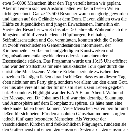
etwa 5–6000 Menschen über den Tag verteilt hatten wir geplant.
Aber mit einem solchen Ansturm hatten wir beim besten Willen
nicht gerechnet. Ganze 13.500 Besucher waren neugierig geworden
und kamen auf das Gelände vor dem Dom. Davon zählten etwa die
Hälfte zu Jugendlichen und jungen Erwachsenen. Immerhin ein
Viertel der Besucher war 35 bis über 50 Jahre alt. Während sich die
Jüngsten auf fünf verschiedenen Hüpfburgen, Rollbahn,
Seifenblasenstation und Co. vergnügten, konnten sich die Großen
an zwölf verschiedenen Gemeindeständen informieren, der
Kirchenmeile – vorbei an handgefertigten Kunstwerken und
Organisationen entlangschlendern oder sich an einem der
Essensstände stärken. Das Programm wurde um 13:15 Uhr eröffnet
und war der Startschuss für eine musikalische Tour quer durch die
christliche Musikszene. Mehrere Erlebnisberichte zwischen den
einzelnen Beiträgen ließen darauf schließen, dass es an diesem Tag
eben nicht nur um Party ging, sondern vor allem um den einen Gott,
der uns alle vereint und der für uns am Kreuz sein Leben gegeben
hat. Besonderes Highlight war der
B.A.
S.E. am Abend. Während
der Message von Dr. Johannes
Hartl
war eine derartige Spannung
und Atmosphäre auf dem Domplatz zu spüren, als hätte man eine
Stecknadel fallen hören können. Viele Menschen waren berührt und
ließen für sich beten. Für den absoluten Gänsehautmoment sorgten
jedoch fünf ganz besondere Menschen. Als Vertreter der
verschiedenen Kirchen und freikirchlichen Prägungen, rundeten sie
den Gottesdienst mit einem gemeinsamen Segen ab – gemeinsam als