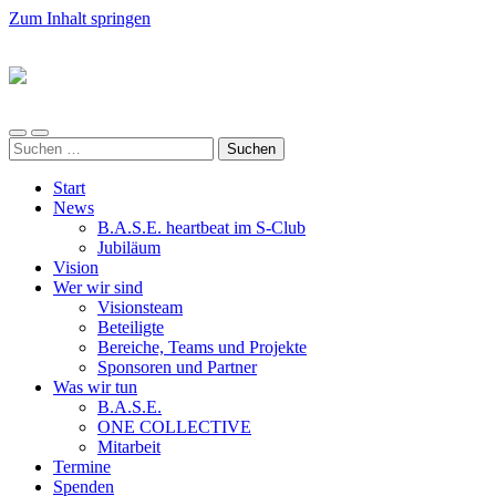
Zum Inhalt springen
ALL
FOR
Mobile-
Suchfeld
ONE
Suchen
Menü
ein-/ausblenden
nach:
ein-/ausblenden
e.V.
Start
News
B.A.S.E. heartbeat im S-Club
Jubiläum
Vision
Wer wir sind
Visionsteam
Beteiligte
Bereiche, Teams und Projekte
Sponsoren und Partner
Was wir tun
B.A.S.E.
ONE COLLECTIVE
Mitarbeit
Termine
Spenden