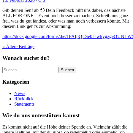
15. Februar 2020
/
C S
Gib deinen Senf ab 🙂 Dein Feedback hilft uns dabei, das nächste
ALL FOR ONE – Event noch besser zu machen. Schreib uns ganz
frei, was du gut fandest, oder was man noch verbessern könnte. Mit
diesem Link geht’s zur Abstimmung:
https://docs.google.com/forms/d/e/1FAIpQLSe0LlwkygzgeOU
« Ältere
Beiträge
Wonach suchst du?
Suchen
nach:
Kategorien
News
Rückblick
Statements
Wie du uns unterstützen kannst
Es kommt nicht auf die Höhe deiner Spende an. Vielmehr zählt die
innere Haltung, mit der du gibst, ob regelmäßig oder einmalig, ob