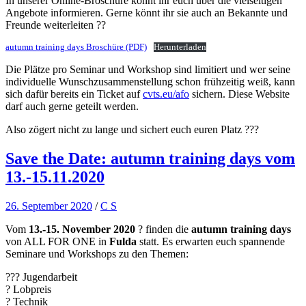
In unserer Online-Broschüre könnt ihr euch über die vielseitigen
Angebote informieren. Gerne könnt ihr sie auch an Bekannte und
Freunde weiterleiten ??
autumn training days Broschüre (PDF)
Herunterladen
Die Plätze pro Seminar und Workshop sind limitiert und wer seine
individuelle Wunschzusammenstellung schon frühzeitig weiß, kann
sich dafür bereits ein Ticket auf
cvts.eu/afo
sichern. Diese Website
darf auch gerne geteilt werden.
Also zögert nicht zu lange und sichert euch euren Platz ???
Save the Date: autumn training days vom
13.-15.11.2020
26. September 2020
/
C S
Vom
13.-15. November 2020
?️ finden die
autumn training days
von ALL FOR ONE in
Fulda
statt. Es erwarten euch spannende
Seminare und Workshops zu den Themen:
??‍? Jugendarbeit
? Lobpreis
?️ Technik