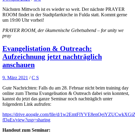
Nächsten Mittwoch ist es wieder so weit. Der nächste PRAYER
ROOM findet in der Stadtpfarrkirche in Fulda statt. Kommt gerne
um 19:00 Uhr vorbei!
PRAYER ROOM, der ökumenische Gebetsabend – for unity we
pray
Evangelistation & Outreach:
Aufzeichnung jetzt nachträglich
anschauen
9. März 2021
/
C S
Gute Nachrichten: Falls du am 28. Februar nicht beim training day
online zum Thema Evangelisation & Outreach dabei sein konntest,
kannst du jetzt das ganze Seminar noch nachträglich unter
folgendem Link aufrufen:
https://drive.google.com/file/d/1w2EmtFlYVE8enQeiYZUCwkXGiZ
fDaEs/view?usp=sharing
Handout zum Seminar: