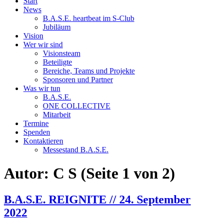
Start
News
B.A.S.E. heartbeat im S-Club
Jubiläum
Vision
Wer wir sind
Visionsteam
Beteiligte
Bereiche, Teams und Projekte
Sponsoren und Partner
Was wir tun
B.A.S.E.
ONE COLLECTIVE
Mitarbeit
Termine
Spenden
Kontaktieren
Messestand B.A.S.E.
Autor:
C S
(Seite 1 von 2)
B.A.S.E. REIGNITE // 24. September
2022