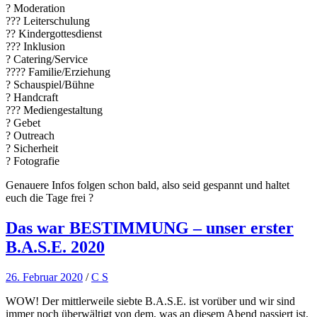
? Moderation
??‍? Leiterschulung
?? Kindergottesdienst
??‍? Inklusion
? Catering/Service
?‍?‍?‍? Familie/Erziehung
? Schauspiel/Bühne
?️ Handcraft
??‍? Mediengestaltung
? Gebet
? Outreach
? Sicherheit
? Fotografie
Genauere Infos folgen schon bald, also seid gespannt und haltet
euch die Tage frei ?
Das war BESTIMMUNG – unser erster
B.A.S.E. 2020
26. Februar 2020
/
C S
WOW! Der mittlerweile siebte B.A.S.E. ist vorüber und wir sind
immer noch überwältigt von dem, was an diesem Abend passiert ist.