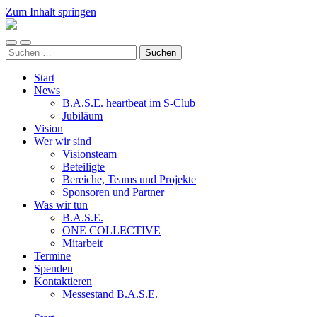
Zum Inhalt springen
ALL
FOR
Mobile-
Suchfeld
ONE
Suchen
Menü
ein-/ausblenden
e.V.
nach:
ein-/ausblenden
Start
News
B.A.S.E. heartbeat im S-Club
Jubiläum
Vision
Wer wir sind
Visionsteam
Beteiligte
Bereiche, Teams und Projekte
Sponsoren und Partner
Was wir tun
B.A.S.E.
ONE COLLECTIVE
Mitarbeit
Termine
Spenden
Kontaktieren
Messestand B.A.S.E.