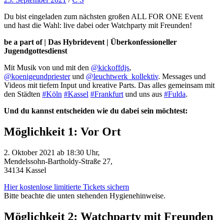
Du bist eingeladen zum nächsten großen ALL FOR ONE Event
und hast die Wahl: live dabei oder Watchparty mit Freunden!
be a part of | Das Hybridevent | Überkonfessioneller
Jugendgottesdienst
Mit Musik von und mit den
@kickoffdjs
,
@koenigeundpriester
und
@leuchtwerk_kollektiv
. Messages und
Videos mit tiefem Input und kreative Parts. Das alles gemeinsam mit
den Städten
#Köln
#Kassel
#Frankfurt
und uns aus
#Fulda
.
Und du kannst entscheiden wie du dabei sein möchtest:
Möglichkeit 1: Vor Ort
2. Oktober 2021 ab 18:30 Uhr,
Mendelssohn-Bartholdy-Straße 27,
34134 Kassel
Hier kostenlose limitierte Tickets sichern
Bitte beachte die unten stehenden Hygienehinweise.
Möglichkeit 2: Watchparty mit Freunden