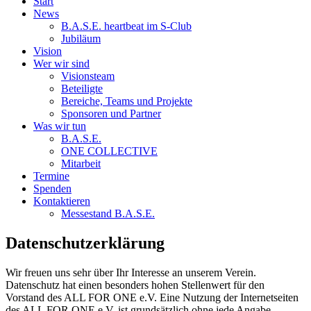
Start
News
B.A.S.E. heartbeat im S-Club
Jubiläum
Vision
Wer wir sind
Visionsteam
Beteiligte
Bereiche, Teams und Projekte
Sponsoren und Partner
Was wir tun
B.A.S.E.
ONE COLLECTIVE
Mitarbeit
Termine
Spenden
Kontaktieren
Messestand B.A.S.E.
Datenschutzerklärung
Wir freuen uns sehr über Ihr Interesse an unserem Verein.
Datenschutz hat einen besonders hohen Stellenwert für den
Vorstand des ALL FOR ONE e.V. Eine Nutzung der Internetseiten
des ALL FOR ONE e.V. ist grundsätzlich ohne jede Angabe