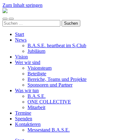
Zum Inhalt springen
ALL
FOR
Mobile-
Suchfeld
ONE
Suchen
Menü
ein-/ausblenden
e.V.
nach:
ein-/ausblenden
Start
News
B.A.S.E. heartbeat im S-Club
Jubiläum
Vision
Wer wir sind
Visionsteam
Beteiligte
Bereiche, Teams und Projekte
Sponsoren und Partner
Was wir tun
B.A.S.E.
ONE COLLECTIVE
Mitarbeit
Termine
Spenden
Kontaktieren
Messestand B.A.S.E.