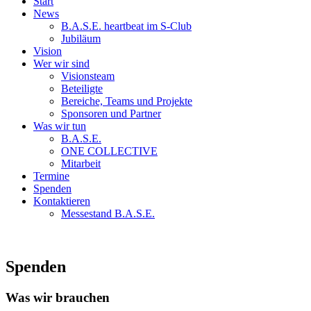
Start
News
B.A.S.E. heartbeat im S-Club
Jubiläum
Vision
Wer wir sind
Visionsteam
Beteiligte
Bereiche, Teams und Projekte
Sponsoren und Partner
Was wir tun
B.A.S.E.
ONE COLLECTIVE
Mitarbeit
Termine
Spenden
Kontaktieren
Messestand B.A.S.E.
Spenden
Was wir brauchen