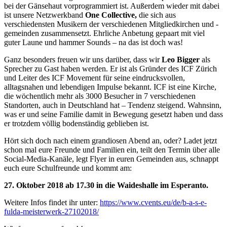
bei der Gänsehaut vorprogrammiert ist. Außerdem wieder mit dabei
ist unsere Netzwerkband
One Collective,
die sich aus
verschiedensten Musikern der verschiedenen Mitgliedkirchen und -
gemeinden zusammensetzt. Ehrliche Anbetung gepaart mit viel
guter Laune und hammer Sounds – na das ist doch was!
Ganz besonders freuen wir uns darüber, dass wir
Leo Bigger
als
Sprecher zu Gast haben werden. Er ist als Gründer des ICF Zürich
und Leiter des ICF Movement für seine eindrucksvollen,
alltagsnahen und lebendigen Impulse bekannt. ICF ist eine Kirche,
die wöchentlich mehr als 3000 Besucher in 7 verschiedenen
Standorten, auch in Deutschland hat – Tendenz steigend. Wahnsinn,
was er und seine Familie damit in Bewegung gesetzt haben und dass
er trotzdem völlig bodenständig geblieben ist.
Hört sich doch nach einem grandiosen Abend an, oder? Ladet jetzt
schon mal eure Freunde und Familien ein, teilt den Termin über alle
Social-Media-Kanäle, legt Flyer in euren Gemeinden aus, schnappt
euch eure Schulfreunde und kommt am:
27. Oktober 2018 ab 17.30 in die Waideshalle im Esperanto.
Weitere Infos findet ihr unter:
https://www.cvents.eu/de/b-a-s-e-
fulda-meisterwerk-27102018/