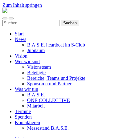
Zum Inhalt springen
ALL
FOR
Mobile-
Suchfeld
ONE
Suchen
Menü
ein-/ausblenden
e.V.
nach:
ein-/ausblenden
Start
News
B.A.S.E. heartbeat im S-Club
Jubiläum
Vision
Wer wir sind
Visionsteam
Beteiligte
Bereiche, Teams und Projekte
Sponsoren und Partner
Was wir tun
B.A.S.E.
ONE COLLECTIVE
Mitarbeit
Termine
Spenden
Kontaktieren
Messestand B.A.S.E.