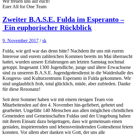
Wir freuen uns auf euch!
Euer All for One Team
Zweiter B.A.S.E. Fulda im Esperanto –
Ein euphorischer Rückblick
9. November 2017
/
sk
Fulda, wie geil war das denn bitte? Nachdem ihr uns mit eurem
Interesse und eurem zahlreichen Kommen bereits im Mai überrascht
hattet, wurden unsere Erfahrungen am letzten Samstag nochmal
getoppt. Insgesamt 1300 Jugendliche, junge und ältere Erwachsene
sind zu unserem B.A.S.E. Jugendgottesdienst in die Waideshalle des
Kongress- und Kulturzentrums Esperanto in Fulda gekommen. Wir
sind unglaublich froh, total glücklich, müde, aber zufrieden. Danke
für diese Resonanz!
Seit dem Sommer haben wir mit einem riesigen Team von
Mitarbeitenden auf den 4. November hin-gefiebert, gebetet und
gearbeitet. Ungefähr 140 Menschen aus allen möglichen christlichen
Gemeinden und Gemeinschaften Fuldas und der Umgebung haben
mit ihrem Einsatz dazu beigetragen, dass wir gemeinsam einen
genialen, inspirierenden und lebensverändernden Gottesdienst feiern
konnten. Vor allem aber danken wir Gott, der uns alle