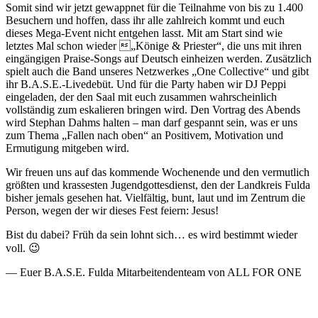
Somit sind wir jetzt gewappnet für die Teilnahme von bis zu 1.400
Besuchern und hoffen, dass ihr alle zahlreich kommt und euch
dieses Mega-Event nicht entgehen lasst. Mit am Start sind wie
letztes Mal schon wieder „Könige & Priester“, die uns mit ihren
eingängigen Praise-Songs auf Deutsch einheizen werden. Zusätzlich
spielt auch die Band unseres Netzwerkes „One Collective“ und gibt
ihr B.A.S.E.-Livedebüt. Und für die Party haben wir DJ Peppi
eingeladen, der den Saal mit euch zusammen wahrscheinlich
vollständig zum eskalieren bringen wird. Den Vortrag des Abends
wird Stephan Dahms halten – man darf gespannt sein, was er uns
zum Thema „Fallen nach oben“ an Positivem, Motivation und
Ermutigung mitgeben wird.
Wir freuen uns auf das kommende Wochenende und den vermutlich
größten und krassesten Jugendgottesdienst, den der Landkreis Fulda
bisher jemals gesehen hat. Vielfältig, bunt, laut und im Zentrum die
Person, wegen der wir dieses Fest feiern: Jesus!
Bist du dabei? Früh da sein lohnt sich… es wird bestimmt wieder
voll. 😉
— Euer B.A.S.E. Fulda Mitarbeitendenteam von ALL FOR ONE