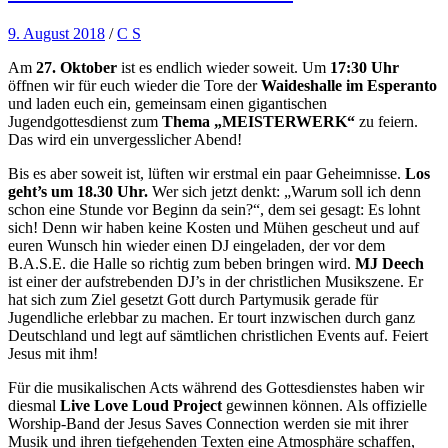
9. August 2018
/
C S
Am
27. Oktober
ist es endlich wieder soweit. Um
17:30 Uhr
öffnen wir für euch wieder die Tore der
Waideshalle im Esperanto
und laden euch ein, gemeinsam einen gigantischen
Jugendgottesdienst zum
Thema „MEISTERWERK“
zu feiern.
Das wird ein unvergesslicher Abend!
Bis es aber soweit ist, lüften wir erstmal ein paar Geheimnisse.
Los
geht’s um 18.30 Uhr.
Wer sich jetzt denkt: „Warum soll ich denn
schon eine Stunde vor Beginn da sein?“, dem sei gesagt: Es lohnt
sich! Denn wir haben keine Kosten und Mühen gescheut und auf
euren Wunsch hin wieder einen DJ eingeladen, der vor dem
B.A.S.E. die Halle so richtig zum beben bringen wird.
MJ Deech
ist einer der aufstrebenden DJ’s in der christlichen Musikszene. Er
hat sich zum Ziel gesetzt Gott durch Partymusik gerade für
Jugendliche erlebbar zu machen. Er tourt inzwischen durch ganz
Deutschland und legt auf sämtlichen christlichen Events auf. Feiert
Jesus mit ihm!
Für die musikalischen Acts während des Gottesdienstes haben wir
diesmal
Live Love Loud Project
gewinnen können. Als offizielle
Worship-Band der Jesus Saves Connection werden sie mit ihrer
Musik und ihren tiefgehenden Texten eine Atmosphäre schaffen,