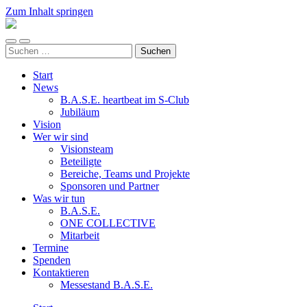
Zum Inhalt springen
ALL
FOR
Mobile-
Suchfeld
ONE
Suchen
Menü
ein-/ausblenden
e.V.
nach:
ein-/ausblenden
Start
News
B.A.S.E. heartbeat im S-Club
Jubiläum
Vision
Wer wir sind
Visionsteam
Beteiligte
Bereiche, Teams und Projekte
Sponsoren und Partner
Was wir tun
B.A.S.E.
ONE COLLECTIVE
Mitarbeit
Termine
Spenden
Kontaktieren
Messestand B.A.S.E.