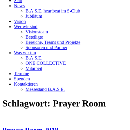
Start
News
B.A.S.E. heartbeat im S-Club
Jubiläum
Vision
Wer wir sind
Visionsteam
Beteiligte
Bereiche, Teams und Projekte
Sponsoren und Partner
Was wir tun
B.A.S.E.
ONE COLLECTIVE
Mitarbeit
Termine
Spenden
Kontaktieren
Messestand B.A.S.E.
Schlagwort:
Prayer Room
Prayer Room 2018