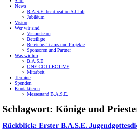
Start
News
B.A.S.E. heartbeat im S-Club
Jubiläum
Vision
Wer wir sind
Visionsteam
Beteiligte
Bereiche, Teams und Projekte
Sponsoren und Partner
Was wir tun
B.A.S.E.
ONE COLLECTIVE
Mitarbeit
Termine
Spenden
Kontaktieren
Messestand B.A.S.E.
Schlagwort:
Könige und Prieste
Rückblick: Erster B.A.S.E. Jugendgottesdi