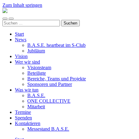
Zum Inhalt springen
ALL
FOR
Mobile-
Suchfeld
ONE
Suchen
Menü
ein-/ausblenden
e.V.
nach:
ein-/ausblenden
Start
News
B.A.S.E. heartbeat im S-Club
Jubiläum
Vision
Wer wir sind
Visionsteam
Beteiligte
Bereiche, Teams und Projekte
Sponsoren und Partner
Was wir tun
B.A.S.E.
ONE COLLECTIVE
Mitarbeit
Termine
Spenden
Kontaktieren
Messestand B.A.S.E.