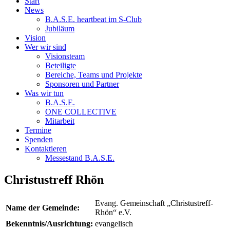
Start
News
B.A.S.E. heartbeat im S-Club
Jubiläum
Vision
Wer wir sind
Visionsteam
Beteiligte
Bereiche, Teams und Projekte
Sponsoren und Partner
Was wir tun
B.A.S.E.
ONE COLLECTIVE
Mitarbeit
Termine
Spenden
Kontaktieren
Messestand B.A.S.E.
Christustreff Rhön
Evang. Gemeinschaft „Christustreff-
Name der Gemeinde:
Rhön“ e.V.
Bekenntnis/Ausrichtung:
evangelisch