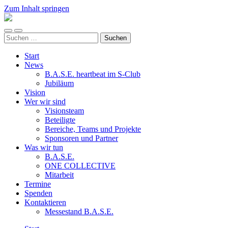
Zum Inhalt springen
ALL
FOR
Mobile-
Suchfeld
ONE
Suchen
Menü
ein-/ausblenden
e.V.
nach:
ein-/ausblenden
Start
News
B.A.S.E. heartbeat im S-Club
Jubiläum
Vision
Wer wir sind
Visionsteam
Beteiligte
Bereiche, Teams und Projekte
Sponsoren und Partner
Was wir tun
B.A.S.E.
ONE COLLECTIVE
Mitarbeit
Termine
Spenden
Kontaktieren
Messestand B.A.S.E.